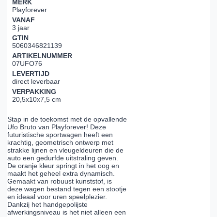
MERK
Playforever
VANAF
3 jaar
GTIN
5060346821139
ARTIKELNUMMER
07UFO76
LEVERTIJD
direct leverbaar
VERPAKKING
20,5x10x7,5 cm
Stap in de toekomst met de opvallende
Ufo Bruto van Playforever! Deze
futuristische sportwagen heeft een
krachtig, geometrisch ontwerp met
strakke lijnen en vleugeldeuren die de
auto een gedurfde uitstraling geven.
De oranje kleur springt in het oog en
maakt het geheel extra dynamisch.
Gemaakt van robuust kunststof, is
deze wagen bestand tegen een stootje
en ideaal voor uren speelplezier.
Dankzij het handgepolijste
afwerkingsniveau is het niet alleen een