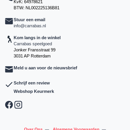
KvK: 64978621
BTW: NL002225136B81
Stuur een email
info@carrabas.nl
Kom langs in de winkel
Carrabas speelgoed
Jonker Fransstraat 99
3031 AP Rotterdam
Meld u aan voor de nieuwsbrief
Schrijf een review
Webshop Keurmerk
Over Ons
—
Algemene Voorwaarden
—