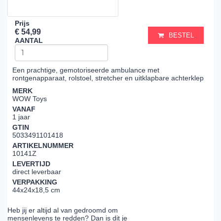
Prijs
€ 54,99
BESTEL
AANTAL
Een prachtige, gemotoriseerde ambulance met
rontgenapparaat, rolstoel, stretcher en uitklapbare achterklep
MERK
WOW Toys
VANAF
1 jaar
GTIN
5033491101418
ARTIKELNUMMER
10141Z
LEVERTIJD
direct leverbaar
VERPAKKING
44x24x18,5 cm
Heb jij er altijd al van gedroomd om
mensenlevens te redden? Dan is dit je