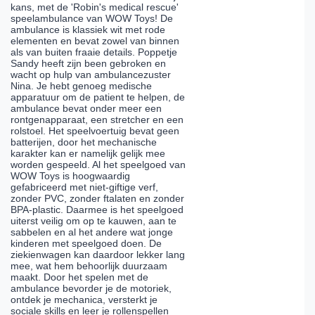
kans, met de 'Robin's medical rescue'
speelambulance van WOW Toys! De
ambulance is klassiek wit met rode
elementen en bevat zowel van binnen
als van buiten fraaie details. Poppetje
Sandy heeft zijn been gebroken en
wacht op hulp van ambulancezuster
Nina. Je hebt genoeg medische
apparatuur om de patient te helpen, de
ambulance bevat onder meer een
rontgenapparaat, een stretcher en een
rolstoel. Het speelvoertuig bevat geen
batterijen, door het mechanische
karakter kan er namelijk gelijk mee
worden gespeeld. Al het speelgoed van
WOW Toys is hoogwaardig
gefabriceerd met niet-giftige verf,
zonder PVC, zonder ftalaten en zonder
BPA-plastic. Daarmee is het speelgoed
uiterst veilig om op te kauwen, aan te
sabbelen en al het andere wat jonge
kinderen met speelgoed doen. De
ziekienwagen kan daardoor lekker lang
mee, wat hem behoorlijk duurzaam
maakt. Door het spelen met de
ambulance bevorder je de motoriek,
ontdek je mechanica, versterkt je
sociale skills en leer je rollenspellen