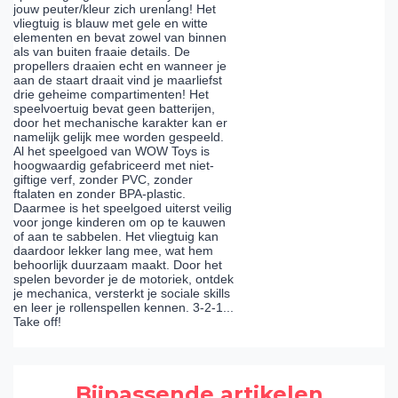
jouw peuter/kleur zich urenlang! Het
vliegtuig is blauw met gele en witte
elementen en bevat zowel van binnen
als van buiten fraaie details. De
propellers draaien echt en wanneer je
aan de staart draait vind je maarliefst
drie geheime compartimenten! Het
speelvoertuig bevat geen batterijen,
door het mechanische karakter kan er
namelijk gelijk mee worden gespeeld.
Al het speelgoed van WOW Toys is
hoogwaardig gefabriceerd met niet-
giftige verf, zonder PVC, zonder
ftalaten en zonder BPA-plastic.
Daarmee is het speelgoed uiterst veilig
voor jonge kinderen om op te kauwen
of aan te sabbelen. Het vliegtuig kan
daardoor lekker lang mee, wat hem
behoorlijk duurzaam maakt. Door het
spelen bevorder je de motoriek, ontdek
je mechanica, versterkt je sociale skills
en leer je rollenspellen kennen. 3-2-1...
Take off!
Bijpassende artikelen