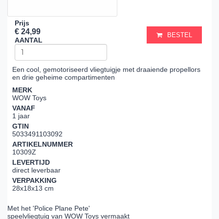
Prijs
€ 24,99
BESTEL
AANTAL
Een cool, gemotoriseerd vliegtuigje met draaiende propellors
en drie geheime compartimenten
MERK
WOW Toys
VANAF
1 jaar
GTIN
5033491103092
ARTIKELNUMMER
10309Z
LEVERTIJD
direct leverbaar
VERPAKKING
28x18x13 cm
Met het 'Police Plane Pete'
speelvliegtuig van WOW Toys vermaakt