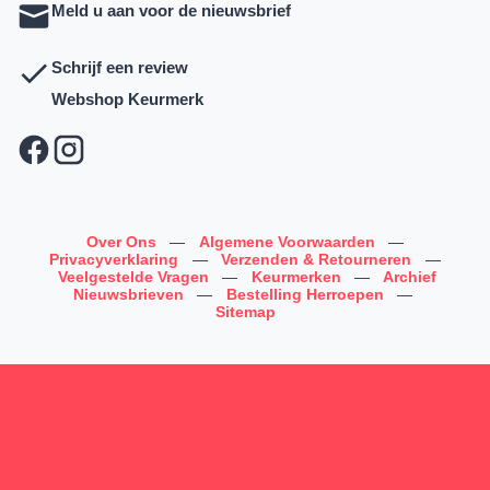
Meld u aan voor de nieuwsbrief
Schrijf een review
Webshop Keurmerk
Over Ons
—
Algemene Voorwaarden
—
Privacyverklaring
—
Verzenden & Retourneren
—
Veelgestelde Vragen
—
Keurmerken
—
Archief
Nieuwsbrieven
—
Bestelling Herroepen
—
Sitemap