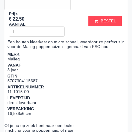
Prijs
€ 22,50
BESTEL
AANTAL
Een houten kleerkast op micro schaal, waardoor ze perfect zijn
voor de Maileg poppenhuizen - gemaakt van FSC hout
MERK
Maileg
VANAF
3 jaar
GTIN
5707304115687
ARTIKELNUMMER
11-1015-00
LEVERTIJD
direct leverbaar
VERPAKKING
16,5x8x6 cm
Of je nu op zoek bent naar een leuke
inrichting voor je poppenhuis, of naar