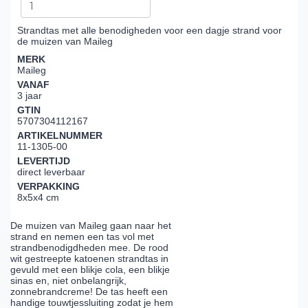
Strandtas met alle benodigheden voor een dagje strand voor
de muizen van Maileg
MERK
Maileg
VANAF
3 jaar
GTIN
5707304112167
ARTIKELNUMMER
11-1305-00
LEVERTIJD
direct leverbaar
VERPAKKING
8x5x4 cm
De muizen van Maileg gaan naar het
strand en nemen een tas vol met
strandbenodigdheden mee. De rood
wit gestreepte katoenen strandtas in
gevuld met een blikje cola, een blikje
sinas en, niet onbelangrijk,
zonnebrandcreme! De tas heeft een
handige touwtjessluiting zodat je hem