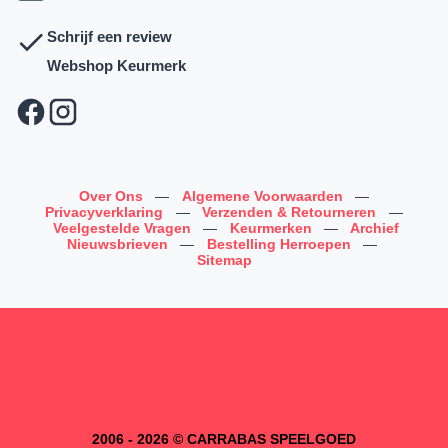
Schrijf een review
Webshop Keurmerk
Over Ons
—
Algemene Voorwaarden
—
Privacyverklaring
—
Verzenden & Retourneren
—
Veelgestelde Vragen
—
Keurmerken
—
Archief
Nieuwsbrieven
—
Bestelling Herroepen
—
Sitemap
2006 - 2026 © CARRABAS SPEELGOED