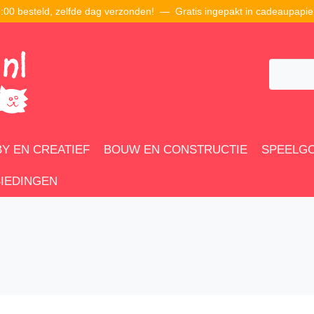
00 besteld, zelfde dag verzonden! — Gratis ingepakt in cadeaupapie
Y EN CREATIEF
BOUW EN CONSTRUCTIE
SPEELG
IEDINGEN