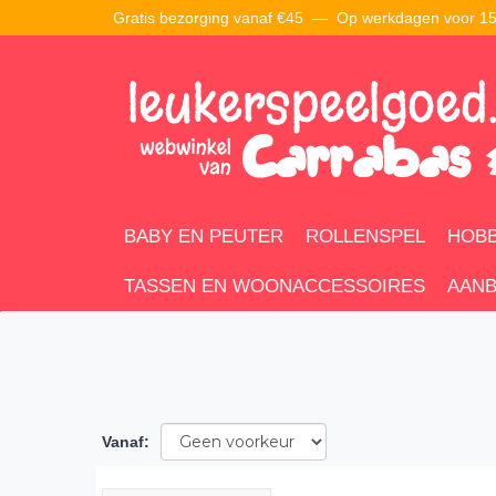
Gratis bezorging vanaf €45 —
Op werkdagen voor 15:
BABY EN PEUTER
ROLLENSPEL
HOBB
TASSEN EN WOONACCESSOIRES
AANB
Vanaf
: