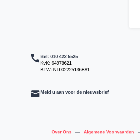
Bel:
010 422 5525
KvK: 64978621
BTW: NL002225136B81
Meld u aan voor de nieuwsbrief
Over Ons
—
Algemene Voorwaarden