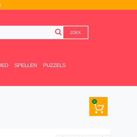
r
ZOEK
OED
SPELLEN
PUZZELS
0