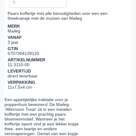
Paars koffertje met alle benodigheden voor een een
theekransje met de muizen van Maileg
MERK
Maileg
VANAF
3 jaar
GTIN
5707304128120
ARTIKELNUMMER
11-3110-00
LEVERTIJD
direct leverbaar
VERPAKKING
11x7,5x4 cm
Een appetijtelijke traktatie voor je
poppenhuis bewoners! De Maileg
'Afternoon Treat' zit in een metalen
koffertje met een prachtig paars
bloemenmotief. Wanneer je het
koffertje opent vind je een lekker kopje
thee, een taartje en andere
versnaperingen. Geniet van een kopje