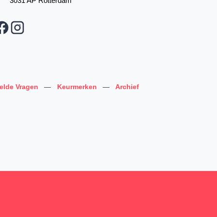
3031 AP Rotterdam
telde Vragen
—
Keurmerken
—
Archief