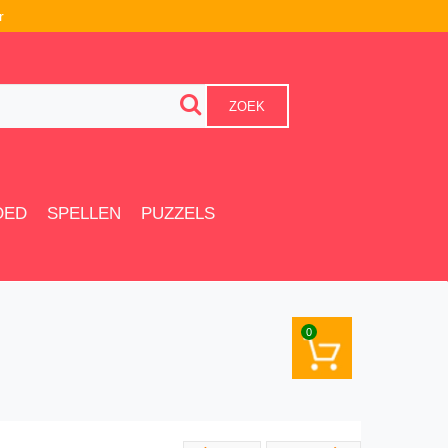
r
ZOEK
OED
SPELLEN
PUZZELS
0