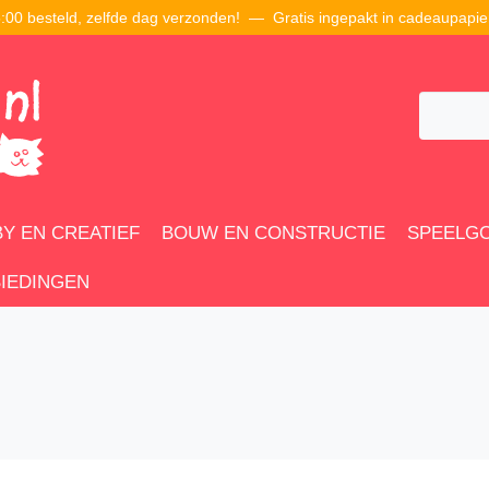
00 besteld, zelfde dag verzonden! — Gratis ingepakt in cadeaupapie
Y EN CREATIEF
BOUW EN CONSTRUCTIE
SPEELG
IEDINGEN