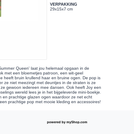
VERPAKKING
29x15x7 cm
'Summer Queen' laat jou helemaal opgaan in de
ok met een bloemetjes patroon, een wit-geel
e heeft bruin krullend haar en bruine ogen. De pop is
 ze niet meezingt met deuntjes in de straten is ze
t ze gewoon iedereen mee dansen. Ook heeft Joy een
ruselings wereld lees je in het bijgeleverde mini-boekje.
 en prachtige glazen ogen waardoor ze net echt
, een prachtige pop met mooie kleding en accessoires!
powered by
myShop.com