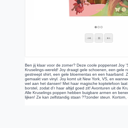
Ben jij klaar voor de zomer? Deze coole poppenset Joy 
Kruselings-wereld! Joy draagt gele schoenen, een gele r
gestreept shirt, een gele bloementas en een haarband. Z
gemaakt van vinyl. Joy komt uit New York, VS, en wanneer
wel aan het dansen! Met haar magische koptelefoon laa
borstel, zodat d'r haar altijd goed zit! Avonturen uit de K
Alle Kruselings poppen hebben buigbare armen en benen
lijken! Ze kan zelfstandig staan ??zonder steun. Kortom