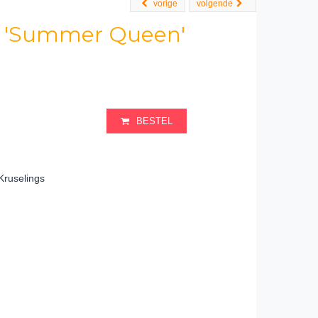
vorige
volgende
y 'Summer Queen'
BESTEL
Kruselings