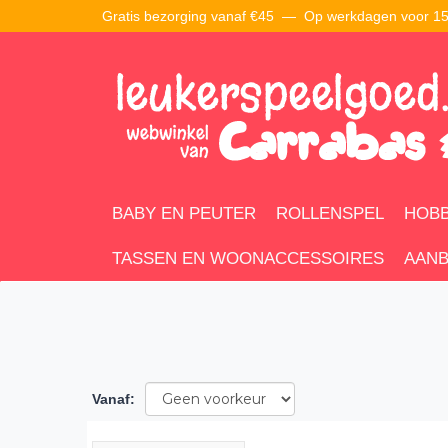
Gratis bezorging vanaf €45 —
Op werkdagen voor 15:
BABY EN PEUTER
ROLLENSPEL
HOBB
TASSEN EN WOONACCESSOIRES
AANB
Vanaf
: