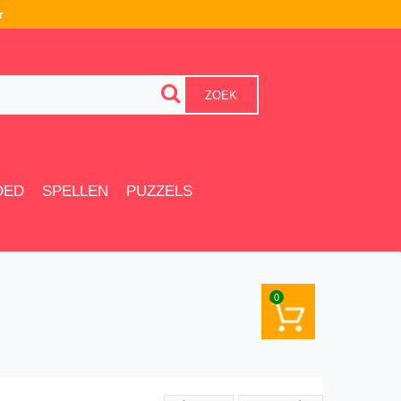
r
ZOEK
OED
SPELLEN
PUZZELS
0