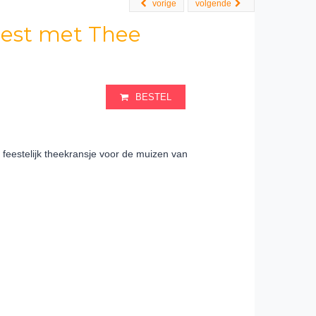
vorige
volgende
eest met Thee
BESTEL
 feestelijk theekransje voor de muizen van