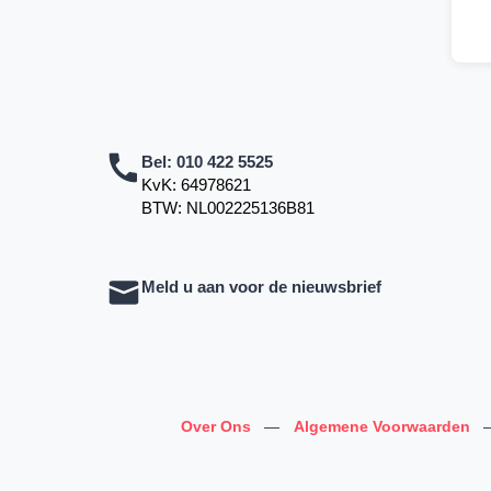
Bel:
010 422 5525
KvK: 64978621
BTW: NL002225136B81
Meld u aan voor de nieuwsbrief
Over Ons
—
Algemene Voorwaarden