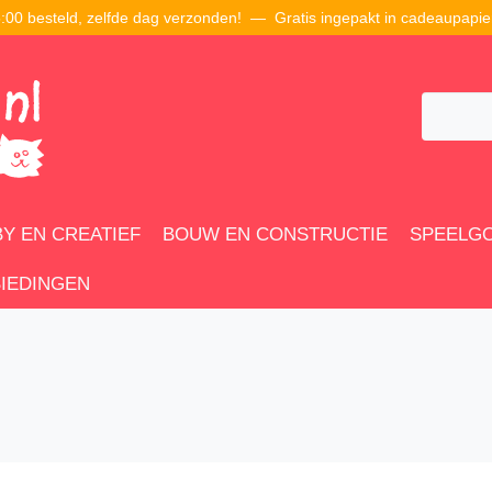
00 besteld, zelfde dag verzonden! — Gratis ingepakt in cadeaupapie
Y EN CREATIEF
BOUW EN CONSTRUCTIE
SPEELG
IEDINGEN