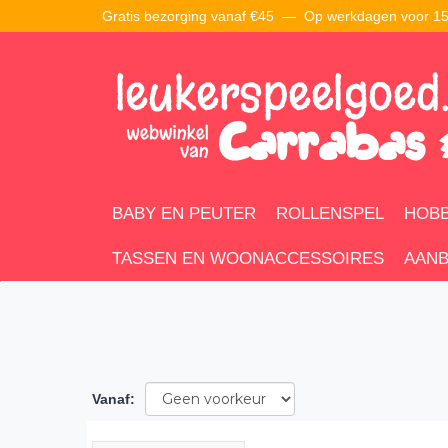
Gratis bezorging vanaf €45 —
Op werkdagen voor 15:
BABY EN PEUTER
ROLLENSPEL
HOBB
TASSEN EN WOONACCESSOIRES
AANB
Vanaf
: