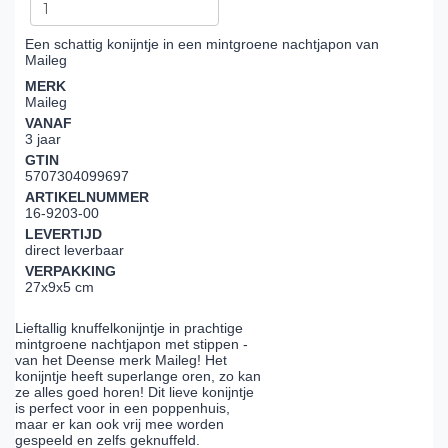
Een schattig konijntje in een mintgroene nachtjapon van
Maileg
MERK
Maileg
VANAF
3 jaar
GTIN
5707304099697
ARTIKELNUMMER
16-9203-00
LEVERTIJD
direct leverbaar
VERPAKKING
27x9x5 cm
Lieftallig knuffelkonijntje in prachtige
mintgroene nachtjapon met stippen -
van het Deense merk Maileg! Het
konijntje heeft superlange oren, zo kan
ze alles goed horen! Dit lieve konijntje
is perfect voor in een poppenhuis,
maar er kan ook vrij mee worden
gespeeld en zelfs geknuffeld.