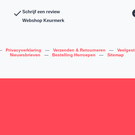
Schrijf een review
Webshop Keurmerk
—
Privacyverklaring
—
Verzenden & Retourneren
—
Veelges
Nieuwsbrieven
—
Bestelling Herroepen
—
Sitemap