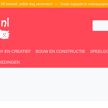
00 besteld, zelfde dag verzonden! — Gratis ingepakt in cadeaupapie
Y EN CREATIEF
BOUW EN CONSTRUCTIE
SPEELG
IEDINGEN