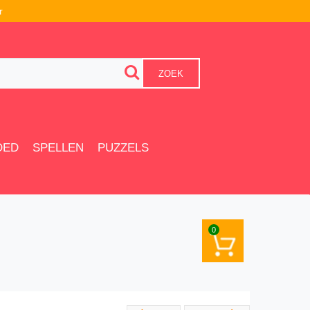
r
ZOEK
OED
SPELLEN
PUZZELS
0