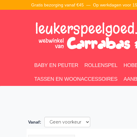
Gratis bezorging vanaf €45 —
Op werkdagen voor 15:
BABY EN PEUTER
ROLLENSPEL
HOBB
TASSEN EN WOONACCESSOIRES
AANB
Vanaf
: