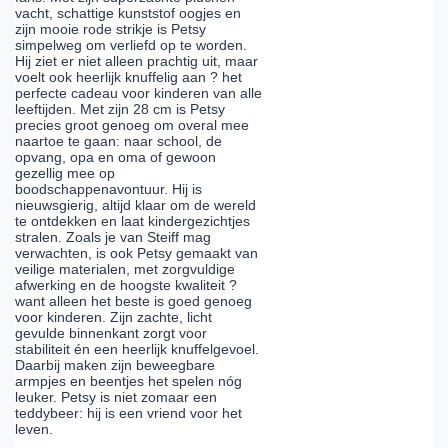
vacht, schattige kunststof oogjes en
zijn mooie rode strikje is Petsy
simpelweg om verliefd op te worden.
Hij ziet er niet alleen prachtig uit, maar
voelt ook heerlijk knuffelig aan ? het
perfecte cadeau voor kinderen van alle
leeftijden. Met zijn 28 cm is Petsy
precies groot genoeg om overal mee
naartoe te gaan: naar school, de
opvang, opa en oma of gewoon
gezellig mee op
boodschappenavontuur. Hij is
nieuwsgierig, altijd klaar om de wereld
te ontdekken en laat kindergezichtjes
stralen. Zoals je van Steiff mag
verwachten, is ook Petsy gemaakt van
veilige materialen, met zorgvuldige
afwerking en de hoogste kwaliteit ?
want alleen het beste is goed genoeg
voor kinderen. Zijn zachte, licht
gevulde binnenkant zorgt voor
stabiliteit én een heerlijk knuffelgevoel.
Daarbij maken zijn beweegbare
armpjes en beentjes het spelen nóg
leuker. Petsy is niet zomaar een
teddybeer: hij is een vriend voor het
leven.