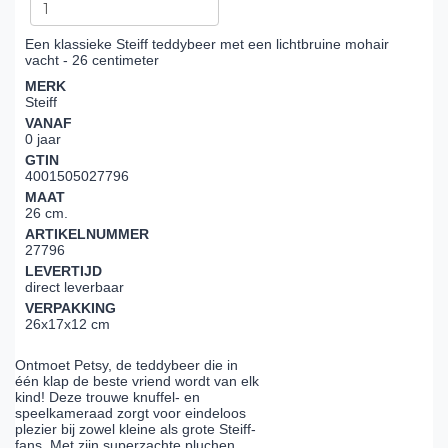
Een klassieke Steiff teddybeer met een lichtbruine mohair
vacht - 26 centimeter
MERK
Steiff
VANAF
0 jaar
GTIN
4001505027796
MAAT
26 cm.
ARTIKELNUMMER
27796
LEVERTIJD
direct leverbaar
VERPAKKING
26x17x12 cm
Ontmoet Petsy, de teddybeer die in
één klap de beste vriend wordt van elk
kind! Deze trouwe knuffel- en
speelkameraad zorgt voor eindeloos
plezier bij zowel kleine als grote Steiff-
fans. Met zijn superzachte pluchen