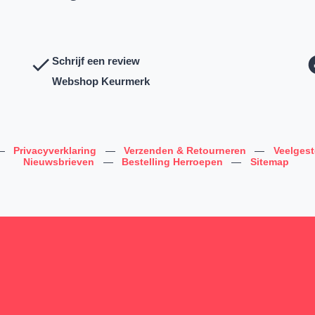
Schrijf een review
Webshop Keurmerk
—
Privacyverklaring
—
Verzenden & Retourneren
—
Veelges
Nieuwsbrieven
—
Bestelling Herroepen
—
Sitemap