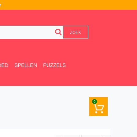
r
ZOEK
OED
SPELLEN
PUZZELS
0