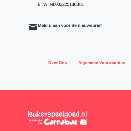
BTW: NL002225136B81
Meld u aan voor de nieuwsbrief
Over Ons
—
Algemene Voorwaarden