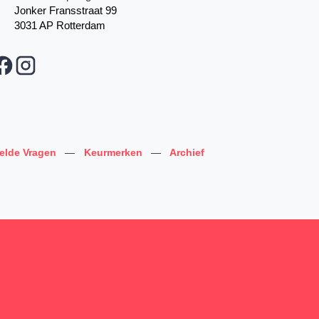
Jonker Fransstraat 99
3031 AP Rotterdam
telde Vragen
—
Keurmerken
—
Archief