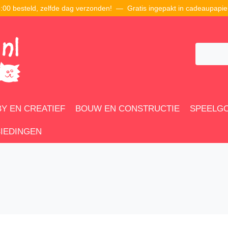
00 besteld, zelfde dag verzonden! — Gratis ingepakt in cadeaupapie
Y EN CREATIEF
BOUW EN CONSTRUCTIE
SPEELG
IEDINGEN