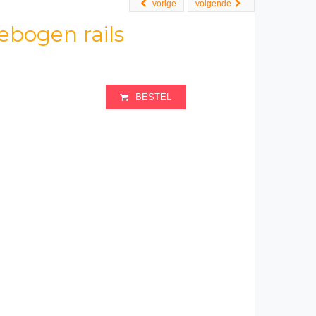
vorige
volgende
bogen rails
BESTEL