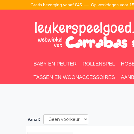
Gratis bezorging vanaf €45 —
Op werkdagen voor 15:
BABY EN PEUTER
ROLLENSPEL
HOBB
TASSEN EN WOONACCESSOIRES
AANB
Vanaf
: