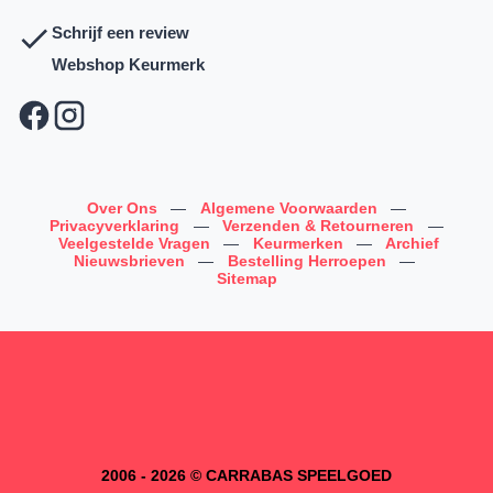
Schrijf een review
Webshop Keurmerk
Over Ons
—
Algemene Voorwaarden
—
Privacyverklaring
—
Verzenden & Retourneren
—
Veelgestelde Vragen
—
Keurmerken
—
Archief
Nieuwsbrieven
—
Bestelling Herroepen
—
Sitemap
2006 - 2026 © CARRABAS SPEELGOED