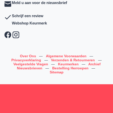
Meld u aan voor de nieuwsbrief
Schrijf een review
Webshop Keurmerk
Over Ons
—
Algemene Voorwaarden
—
Privacyverklaring
—
Verzenden & Retourneren
—
Veelgestelde Vragen
—
Keurmerken
—
Archief
Nieuwsbrieven
—
Bestelling Herroepen
—
Sitemap