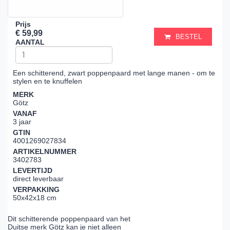
Prijs
€ 59,99
BESTEL
AANTAL
Een schitterend, zwart poppenpaard met lange manen - om te
stylen en te knuffelen
MERK
Götz
VANAF
3 jaar
GTIN
4001269027834
ARTIKELNUMMER
3402783
LEVERTIJD
direct leverbaar
VERPAKKING
50x42x18 cm
Dit schitterende poppenpaard van het
Duitse merk Götz kan je niet alleen