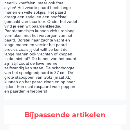
heerlijk knuffelen, maar ook fraai
stylen! Het zwarte paard heeft lange
manen en witte sokjes. Het paard
draagt een zadel en een hoofdstel
gemaakt van faux leer. Onder het zadel
vind je een wit paardenkleedje.
Paardenmeisjes kunnen zich urenlang
vermaken met het verzorgen van het
paard. Borstel haar zachte vacht en
lange manen en versier het paard
precies zoals jij dat wilt! Je kunt de
lange manen ook vlechten of knopen.
Is dat niet tof? De benen van het paard
zijn stijf zodat de lieve merrie
zelfstandig kan staan. De schothoogte
van het speelgoedpaard is 37 cm. De
grote stapoppen van Götz (maat XL)
kunnen op het paard zitten en op haar
rijden. Een echt raspaard voor poppen-
en paardenliefhebbers!
Bijpassende artikelen