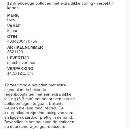
12 driehoekige potloden met extra dikke vulling - verpakt in
karton
MERK
Lyra
VANAF
3 jaar
GTIN
4084900470756
ARTIKELNUMMER
3621120
LEVERTIJD
direct leverbaar
VERPAKKING
14,5x12x1 cm
12 zeer mooie potloden met extra
pigment in de bekende
regenboogtinten met een extra dikke
vulling (6,3 mm) om het breken van de
potloden tegen te gaan. Briljante
kleuren die lang mooi blijven. De
kleurpotloden zijn driehoekig van vorm
en liggen daardoor prettig in de hand.
Bovendien is het hout van de potloden
op duurzame wijze geproduceerd -