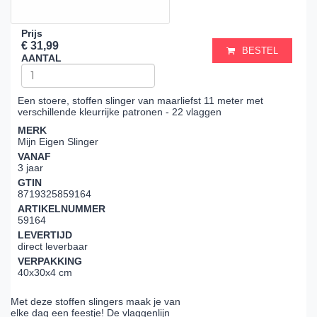
Prijs
€ 31,99
BESTEL
AANTAL
Een stoere, stoffen slinger van maarliefst 11 meter met
verschillende kleurrijke patronen - 22 vlaggen
MERK
Mijn Eigen Slinger
VANAF
3 jaar
GTIN
8719325859164
ARTIKELNUMMER
59164
LEVERTIJD
direct leverbaar
VERPAKKING
40x30x4 cm
Met deze stoffen slingers maak je van
elke dag een feestje! De vlaggenlijn