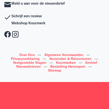
Meld u aan voor de nieuwsbrief
Schrijf een review
Webshop Keurmerk
Over Ons
—
Algemene Voorwaarden
—
Privacyverklaring
—
Verzenden & Retourneren
—
Veelgestelde Vragen
—
Keurmerken
—
Archief
Nieuwsbrieven
—
Bestelling Herroepen
—
Sitemap