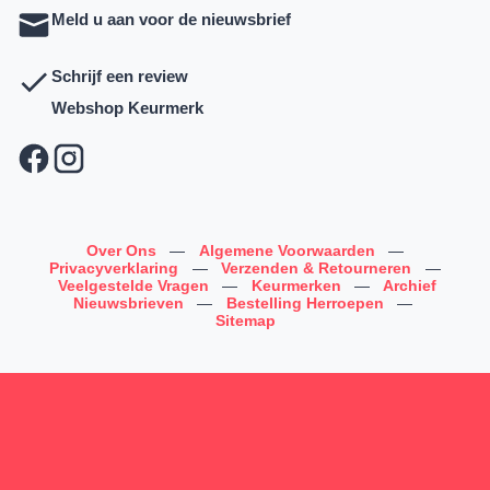
Meld u aan voor de nieuwsbrief
Schrijf een review
Webshop Keurmerk
Over Ons
—
Algemene Voorwaarden
—
Privacyverklaring
—
Verzenden & Retourneren
—
Veelgestelde Vragen
—
Keurmerken
—
Archief
Nieuwsbrieven
—
Bestelling Herroepen
—
Sitemap