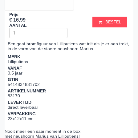
Prijs
€ 16,99
BESTEL
AANTAL
Een gaaf bromfiguur van Lilliputiens wat trilt als je er aan trekt,
in de vorm van de stoere neushoorn Marius
MERK
Lilliputiens
VANAF
0,5 jaar
GTIN
5414834831702
ARTIKELNUMMER
83170
LEVERTIJD
direct leverbaar
VERPAKKING
23x12x11 cm
Nooit meer een saai moment in de box
met neushoorn Marius van Lilliputiens!