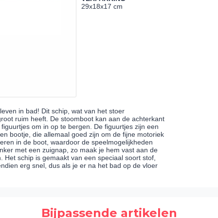
29x18x17 cm
leven in bad! Dit schip, wat van het stoer
 groot ruim heeft. De stoomboot kan aan de achterkant
iguurtjes om in op te bergen. De figuurtjes zijn een
een bootje, die allemaal goed zijn om de fijne motoriek
ieren in de boot, waardoor de speelmogelijkheden
 anker met een zuignap, zo maak je hem vast aan de
 Het schip is gemaakt van een speciaal soort stof,
endien erg snel, dus als je er na het bad op de vloer
Bijpassende artikelen