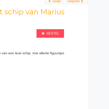
vorige
volgende
et schip van Marius
BESTEL
an een leuk schip, met allerlei figuurtjes