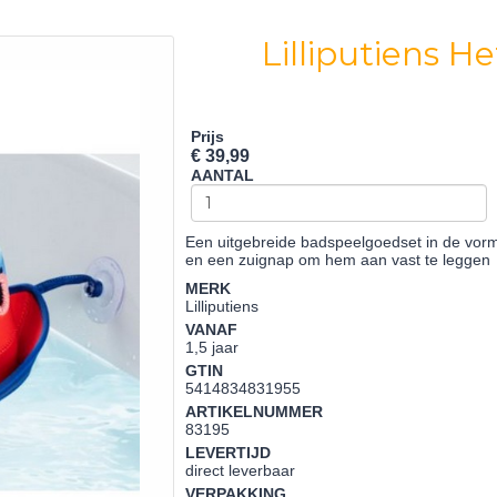
Lilliputiens H
Prijs
€ 39,99
AANTAL
Een uitgebreide badspeelgoedset in de vorm v
en een zuignap om hem aan vast te leggen
MERK
Lilliputiens
VANAF
1,5 jaar
GTIN
5414834831955
ARTIKELNUMMER
83195
LEVERTIJD
direct leverbaar
VERPAKKING