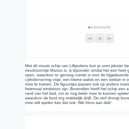
Met dit mooie schip van Lilliputiens kun je uren plezier be
neushoorntje Marius is, is bijzonder omdat het een heel
open, waardoor er genoeg ruimte is voor de bijgeleverde f
cylindervormig visje, een kleine walvis en een toekan in 
mee te trainen. De figuurtjes passen ook op andere man
helemaal eindeloos zijn. Bovendien heeft het schip een
rand van het bad, om er nog beter mee te kunnen spelen.
waardoor de boot erg makkelijk drijft. De stof droogt bov
mee wilt spelen kan dat ook. Alle hens aan dek!