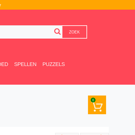
r
ZOEK
OED
SPELLEN
PUZZELS
0