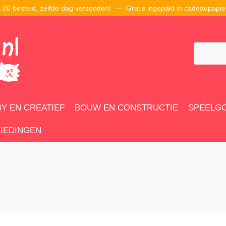
00 besteld, zelfde dag verzonden! — Gratis ingepakt in cadeaupapie
Y EN CREATIEF
BOUW EN CONSTRUCTIE
SPEELG
IEDINGEN