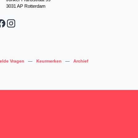
3031 AP Rotterdam
telde Vragen
—
Keurmerken
—
Archief