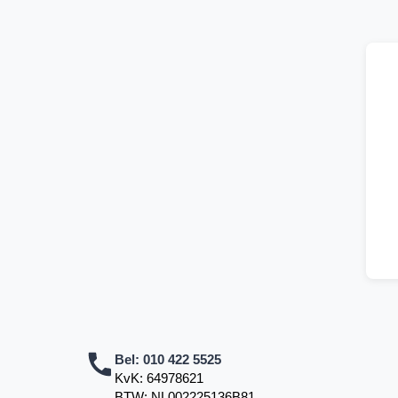
Bel:
010 422 5525
KvK: 64978621
BTW: NL002225136B81