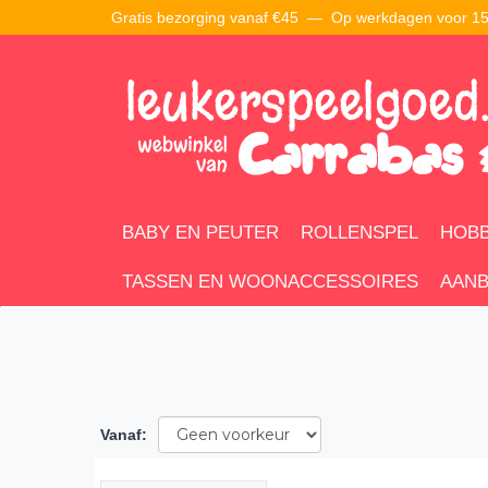
Gratis bezorging vanaf €45 —
Op werkdagen voor 15:
BABY EN PEUTER
ROLLENSPEL
HOBB
TASSEN EN WOONACCESSOIRES
AANB
Vanaf
: