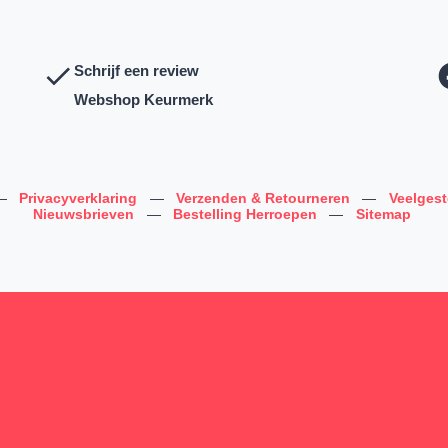
Schrijf een review
Webshop Keurmerk
—
Privacyverklaring
—
Verzenden & Retourneren
—
Veelges
Nieuwsbrieven
—
Bestelling Herroepen
—
Sitemap