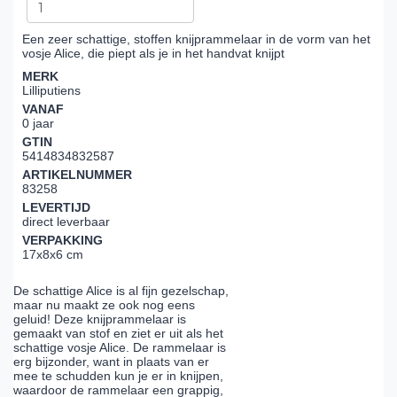
Een zeer schattige, stoffen knijprammelaar in de vorm van het
vosje Alice, die piept als je in het handvat knijpt
MERK
Lilliputiens
VANAF
0 jaar
GTIN
5414834832587
ARTIKELNUMMER
83258
LEVERTIJD
direct leverbaar
VERPAKKING
17x8x6 cm
De schattige Alice is al fijn gezelschap,
maar nu maakt ze ook nog eens
geluid! Deze knijprammelaar is
gemaakt van stof en ziet er uit als het
schattige vosje Alice. De rammelaar is
erg bijzonder, want in plaats van er
mee te schudden kun je er in knijpen,
waardoor de rammelaar een grappig,