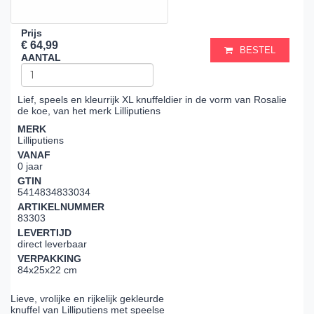
Prijs
€ 64,99
BESTEL
AANTAL
Lief, speels en kleurrijk XL knuffeldier in de vorm van Rosalie
de koe, van het merk Lilliputiens
MERK
Lilliputiens
VANAF
0 jaar
GTIN
5414834833034
ARTIKELNUMMER
83303
LEVERTIJD
direct leverbaar
VERPAKKING
84x25x22 cm
Lieve, vrolijke en rijkelijk gekleurde
knuffel van Lilliputiens met speelse