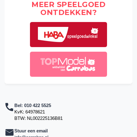
MEER SPEELGOED
ONTDEKKEN?
Bel:
010 422 5525
KvK: 64978621
BTW: NL002225136B81
Stuur een email