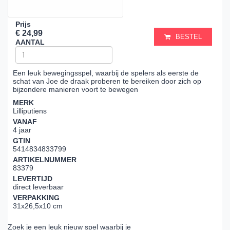
Prijs
€ 24,99
BESTEL
AANTAL
Een leuk bewegingsspel, waarbij de spelers als eerste de
schat van Joe de draak proberen te bereiken door zich op
bijzondere manieren voort te bewegen
MERK
Lilliputiens
VANAF
4 jaar
GTIN
5414834833799
ARTIKELNUMMER
83379
LEVERTIJD
direct leverbaar
VERPAKKING
31x26,5x10 cm
Zoek je een leuk nieuw spel waarbij je