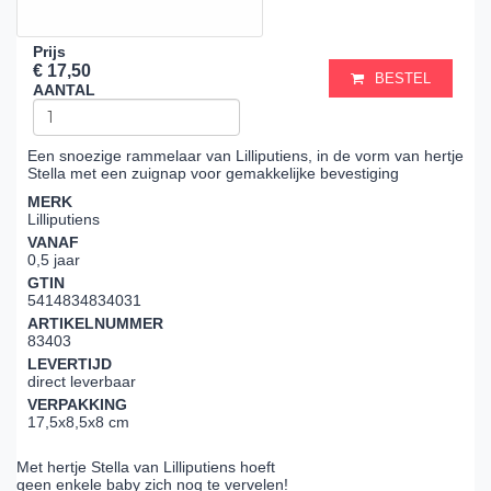
Prijs
€ 17,50
BESTEL
AANTAL
Een snoezige rammelaar van Lilliputiens, in de vorm van hertje
Stella met een zuignap voor gemakkelijke bevestiging
MERK
Lilliputiens
VANAF
0,5 jaar
GTIN
5414834834031
ARTIKELNUMMER
83403
LEVERTIJD
direct leverbaar
VERPAKKING
17,5x8,5x8 cm
Met hertje Stella van Lilliputiens hoeft
geen enkele baby zich nog te vervelen!