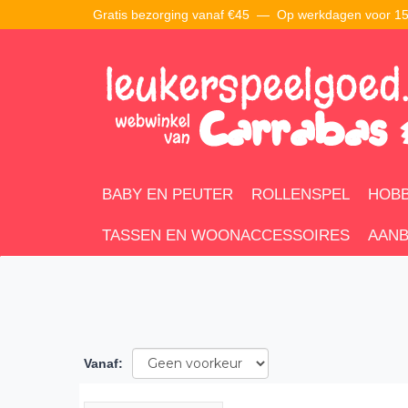
Gratis bezorging vanaf €45 —
Op werkdagen voor 15:
BABY EN PEUTER
ROLLENSPEL
HOBB
TASSEN EN WOONACCESSOIRES
AANB
Vanaf
: