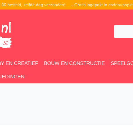
00 besteld, zelfde dag verzonden! — Gratis ingepakt in cadeaupapie
Y EN CREATIEF
BOUW EN CONSTRUCTIE
SPEELG
IEDINGEN