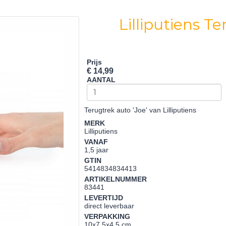
Lilliputiens T
Prijs
€ 14,99
AANTAL
Terugtrek auto 'Joe' van Lilliputiens
MERK
Lilliputiens
VANAF
1,5 jaar
GTIN
5414834834413
ARTIKELNUMMER
83441
LEVERTIJD
direct leverbaar
VERPAKKING
10x7,5x4,5 cm