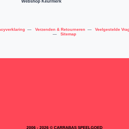
Webshop Keurmerk
acyverklaring
—
Verzenden & Retourneren
—
Veelgestelde Vra
—
Sitemap
2006 - 2026 © CARRABAS SPEELGOED