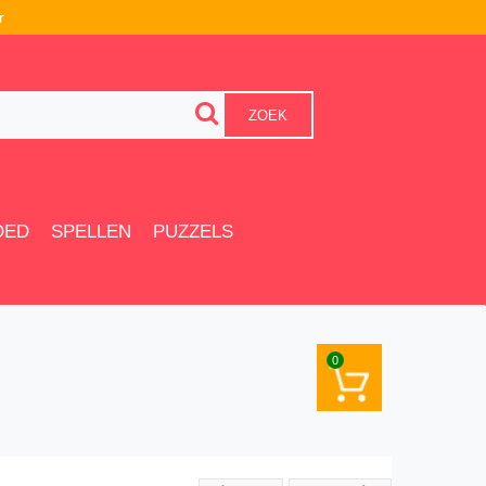
r
ZOEK
OED
SPELLEN
PUZZELS
0