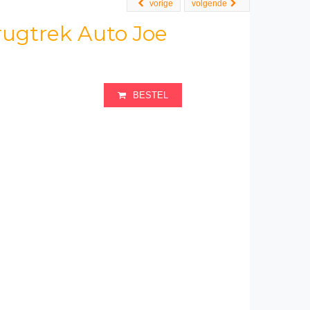
vorige
volgende
erugtrek Auto Joe
BESTEL