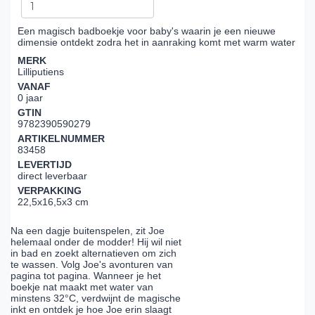
Een magisch badboekje voor baby's waarin je een nieuwe
dimensie ontdekt zodra het in aanraking komt met warm water
MERK
Lilliputiens
VANAF
0 jaar
GTIN
9782390590279
ARTIKELNUMMER
83458
LEVERTIJD
direct leverbaar
VERPAKKING
22,5x16,5x3 cm
Na een dagje buitenspelen, zit Joe
helemaal onder de modder! Hij wil niet
in bad en zoekt alternatieven om zich
te wassen. Volg Joe's avonturen van
pagina tot pagina. Wanneer je het
boekje nat maakt met water van
minstens 32°C, verdwijnt de magische
inkt en ontdek je hoe Joe erin slaagt