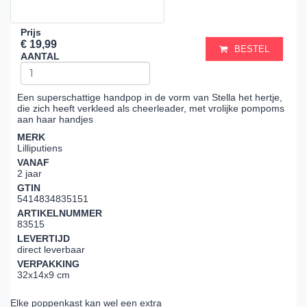
Prijs
€ 19,99
BESTEL
AANTAL
Een superschattige handpop in de vorm van Stella het hertje,
die zich heeft verkleed als cheerleader, met vrolijke pompoms
aan haar handjes
MERK
Lilliputiens
VANAF
2 jaar
GTIN
5414834835151
ARTIKELNUMMER
83515
LEVERTIJD
direct leverbaar
VERPAKKING
32x14x9 cm
Elke poppenkast kan wel een extra