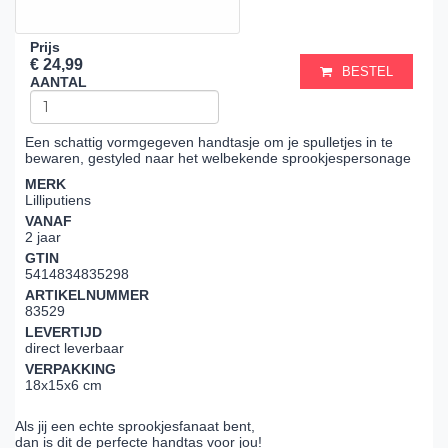
Prijs
€ 24,99
BESTEL
AANTAL
Een schattig vormgegeven handtasje om je spulletjes in te
bewaren, gestyled naar het welbekende sprookjespersonage
MERK
Lilliputiens
VANAF
2 jaar
GTIN
5414834835298
ARTIKELNUMMER
83529
LEVERTIJD
direct leverbaar
VERPAKKING
18x15x6 cm
Als jij een echte sprookjesfanaat bent,
dan is dit de perfecte handtas voor jou!