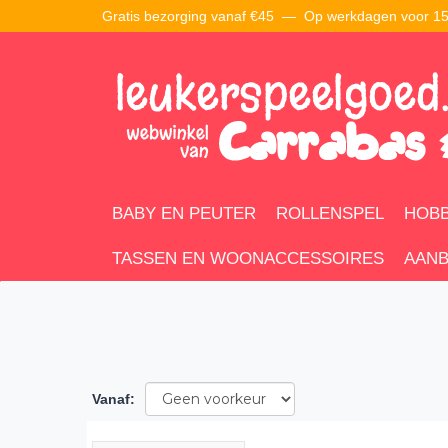
Gratis bezorging vanaf €45 —
Op werkdagen voor 15:
BABY EN PEUTER
ROLLENSPEL
HOBB
TASSEN EN WOONACCESSOIRES
AANB
Vanaf
: