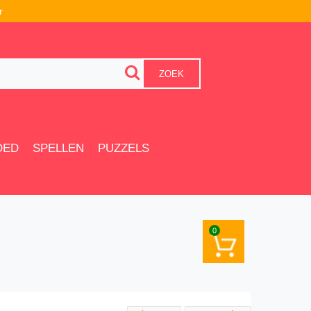
r
ZOEK
OED
SPELLEN
PUZZELS
0