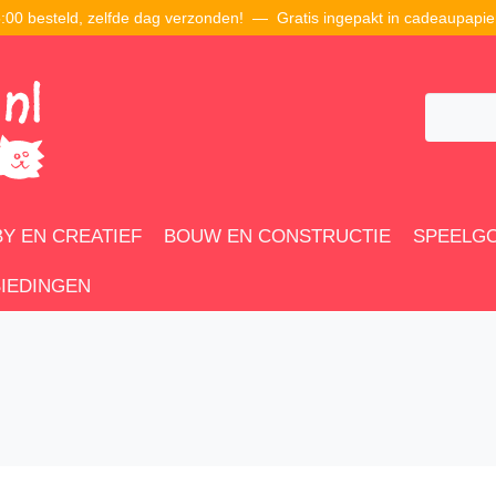
00 besteld, zelfde dag verzonden! — Gratis ingepakt in cadeaupapie
Y EN CREATIEF
BOUW EN CONSTRUCTIE
SPEELG
IEDINGEN