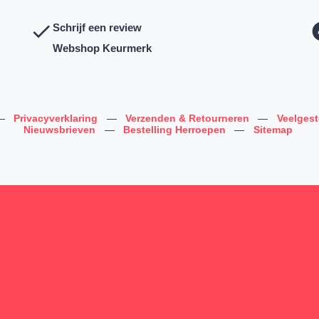
Schrijf een review
Webshop Keurmerk
—
Privacyverklaring
—
Verzenden & Retourneren
—
Veelges
Nieuwsbrieven
—
Bestelling Herroepen
—
Sitemap