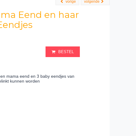
vorige
volgende
Mama Eend en haar
Eendjes
BESTEL
 een mama eend en 3 baby eendjes van
elinkt kunnen worden