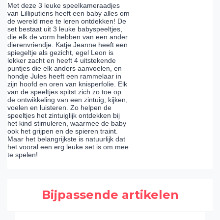
Met deze 3 leuke speelkameraadjes
van Lilliputiens heeft een baby alles om
de wereld mee te leren ontdekken! De
set bestaat uit 3 leuke babyspeeltjes,
die elk de vorm hebben van een ander
dierenvriendje. Katje Jeanne heeft een
spiegeltje als gezicht, egel Leon is
lekker zacht en heeft 4 uitstekende
puntjes die elk anders aanvoelen, en
hondje Jules heeft een rammelaar in
zijn hoofd en oren van knisperfolie. Elk
van de speeltjes spitst zich zo toe op
de ontwikkeling van een zintuig; kijken,
voelen en luisteren. Zo helpen de
speeltjes het zintuiglijk ontdekken bij
het kind stimuleren, waarmee de baby
ook het grijpen en de spieren traint.
Maar het belangrijkste is natuurlijk dat
het vooral een erg leuke set is om mee
te spelen!
Bijpassende artikelen