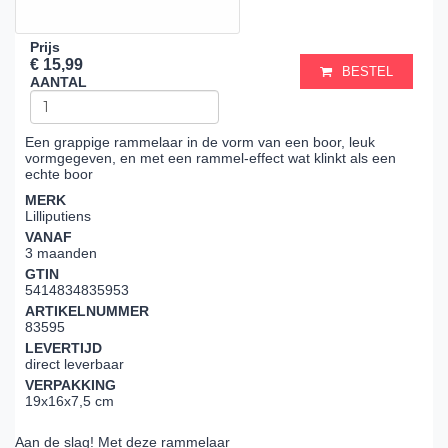
Prijs
€ 15,99
BESTEL
AANTAL
Een grappige rammelaar in de vorm van een boor, leuk
vormgegeven, en met een rammel-effect wat klinkt als een
echte boor
MERK
Lilliputiens
VANAF
3 maanden
GTIN
5414834835953
ARTIKELNUMMER
83595
LEVERTIJD
direct leverbaar
VERPAKKING
19x16x7,5 cm
Aan de slag! Met deze rammelaar