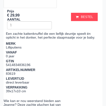
Prijs
€ 29,99
BESTEL
AANTAL
Een zachte kattenknuffel die een lieflijk deuntje speelt én
oplicht in het donker, het perfecte slaapmaatje voor je baby.
MERK
Lilliputiens
VANAF
0 jaar
GTIN
5414834836196
ARTIKELNUMMER
83619
LEVERTIJD
direct leverbaar
VERPAKKING
39x17x10 cm
Wie kan er nou weerstand bieden aan
Jeanne? Deze zachte pluchen kat van