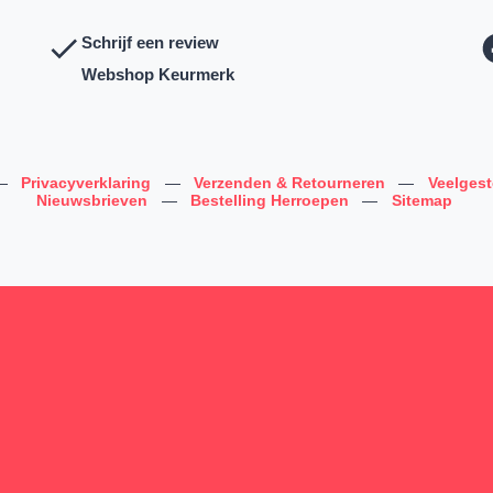
Schrijf een review
Webshop Keurmerk
—
Privacyverklaring
—
Verzenden & Retourneren
—
Veelges
Nieuwsbrieven
—
Bestelling Herroepen
—
Sitemap