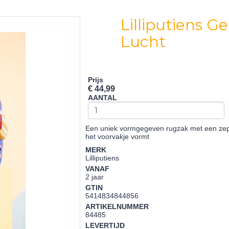
Lilliputiens G
Lucht
Prijs
€ 44,99
AANTAL
Een uniek vormgegeven rugzak met een zepp
het voorvakje vormt
MERK
Lilliputiens
VANAF
2 jaar
GTIN
5414834844856
ARTIKELNUMMER
84485
LEVERTIJD