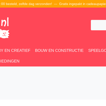
00 besteld, zelfde dag verzonden! — Gratis ingepakt in cadeaupapie
Y EN CREATIEF
BOUW EN CONSTRUCTIE
SPEELG
IEDINGEN