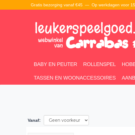
Gratis bezorging vanaf €45 —
Op werkdagen voor 15:
BABY EN PEUTER
ROLLENSPEL
HOBB
TASSEN EN WOONACCESSOIRES
AANB
Vanaf
: