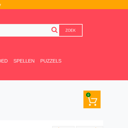
r
ZOEK
OED
SPELLEN
PUZZELS
0