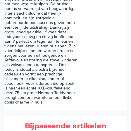
om mee weg te kruipen. De bruine
beer is vervaardigd van hoogwaardig,
intens zacht pluche dat heerlijk
aanvoelt, en zijn zorgvuldig
geborduurde pootkussens geven hem
een verfijnde uitstraling. Dankzij zijn
grote, goed gevulde lijf voelt deze
teddybeer stevig en stevig knuffelbaar
aan ? perfect om tegenaan te leunen
tijdens het lezen, rusten of slapen. Zijn
vriendelijke snoet en warme bruine tint
zorgen voor een uitnodigende en
liefdevolle uitstraling die zowel kinderen
als volwassenen aanspreekt. Deze
teddy is ideaal als extra bijzonder
cadeau en vormt een prachtige
blikvanger in elke slaapkamer of
speelhoek. Voor iedereen die op zoek
is naar een échte XXL-knuffelvriend:
deze 75 cm grote Herman Teddy-beer
brengt comfort, warmte en een flinke
dosis charme in huis.
Bijpassende artikelen