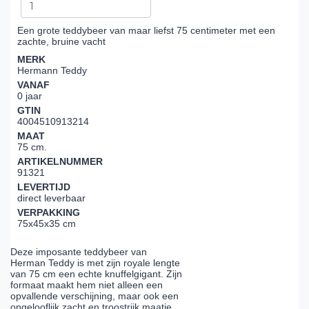
Een grote teddybeer van maar liefst 75 centimeter met een
zachte, bruine vacht
MERK
Hermann Teddy
VANAF
0 jaar
GTIN
4004510913214
MAAT
75 cm.
ARTIKELNUMMER
91321
LEVERTIJD
direct leverbaar
VERPAKKING
75x45x35 cm
Deze imposante teddybeer van
Herman Teddy is met zijn royale lengte
van 75 cm een echte knuffelgigant. Zijn
formaat maakt hem niet alleen een
opvallende verschijning, maar ook een
ongelooflijk zacht en troostrijk maatje