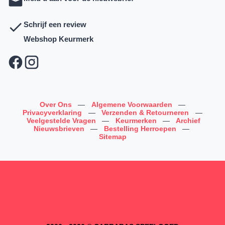
Schrijf een review
Webshop Keurmerk
Over Ons
—
Algemene Voorwaarden
—
Privacyverklaring
—
Verzenden & Retourneren
—
Veelgestelde Vragen
—
Keurmerken
—
Archief
Nieuwsbrieven
—
Bestelling Herroepen
—
Sitemap