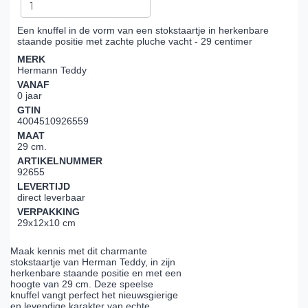
Een knuffel in de vorm van een stokstaartje in herkenbare
staande positie met zachte pluche vacht - 29 centimer
MERK
Hermann Teddy
VANAF
0 jaar
GTIN
4004510926559
MAAT
29 cm.
ARTIKELNUMMER
92655
LEVERTIJD
direct leverbaar
VERPAKKING
29x12x10 cm
Maak kennis met dit charmante
stokstaartje van Herman Teddy, in zijn
herkenbare staande positie en met een
hoogte van 29 cm. Deze speelse
knuffel vangt perfect het nieuwsgierige
en levendige karakter van echte