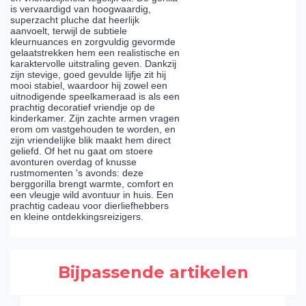
is vervaardigd van hoogwaardig,
superzacht pluche dat heerlijk
aanvoelt, terwijl de subtiele
kleurnuances en zorgvuldig gevormde
gelaatstrekken hem een realistische en
karaktervolle uitstraling geven. Dankzij
zijn stevige, goed gevulde lijfje zit hij
mooi stabiel, waardoor hij zowel een
uitnodigende speelkameraad is als een
prachtig decoratief vriendje op de
kinderkamer. Zijn zachte armen vragen
erom om vastgehouden te worden, en
zijn vriendelijke blik maakt hem direct
geliefd. Of het nu gaat om stoere
avonturen overdag of knusse
rustmomenten 's avonds: deze
berggorilla brengt warmte, comfort en
een vleugje wild avontuur in huis. Een
prachtig cadeau voor dierliefhebbers
en kleine ontdekkingsreizigers.
Bijpassende artikelen