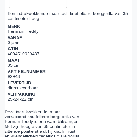
Een indrukwekkende maar toch knuffelbare berggorilla van 35
centimeter hoog
MERK
Hermann Teddy
VANAF
0 jaar
GTIN
4004510929437
MAAT
35 cm.
ARTIKELNUMMER
92943
LEVERTIJD
direct leverbaar
VERPAKKING
25x24x22 cm
Deze indrukwekkende, maar
verrassend knuffelbare berggorilla van
Herman Teddy is een ware blikvanger.
Met zijn hoogte van 35 centimeter in
zittende positie straalt hij kracht, rust
en vriendelijkheid tegelijk uit. De gorilla