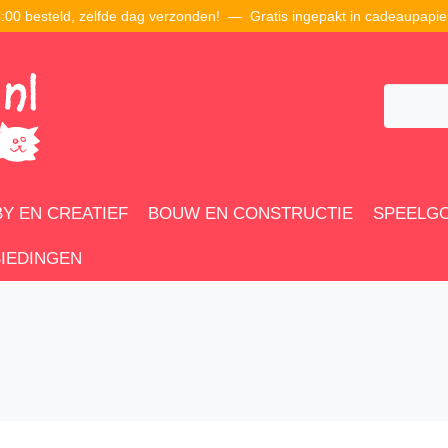
00 besteld, zelfde dag verzonden! — Gratis ingepakt in cadeaupapie
Y EN CREATIEF
BOUW EN CONSTRUCTIE
SPEELG
IEDINGEN