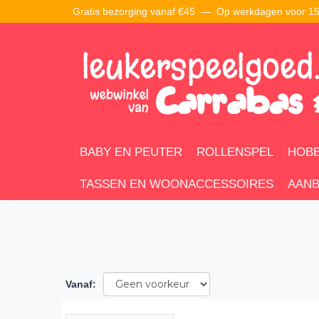
Gratis bezorging vanaf €45 —
Op werkdagen voor 15:
BABY EN PEUTER
ROLLENSPEL
HOBB
TASSEN EN WOONACCESSOIRES
AANB
Vanaf
: