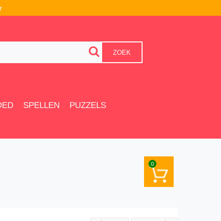
r
ZOEK
OED
SPELLEN
PUZZELS
0