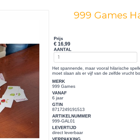
999 Games Hall
Prijs
€ 16,99
AANTAL
Het spannende, maar vooral hilarische spelle
moet slaan als er vijf van de zelfde vrucht b
MERK
999 Games
VANAF
6 jaar
GTIN
8717249191513
ARTIKELNUMMER
999-GAL01
LEVERTIJD
direct leverbaar
VERPAKKING