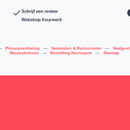
Schrijf een review
Webshop Keurmerk
—
Privacyverklaring
—
Verzenden & Retourneren
—
Veelges
Nieuwsbrieven
—
Bestelling Herroepen
—
Sitemap