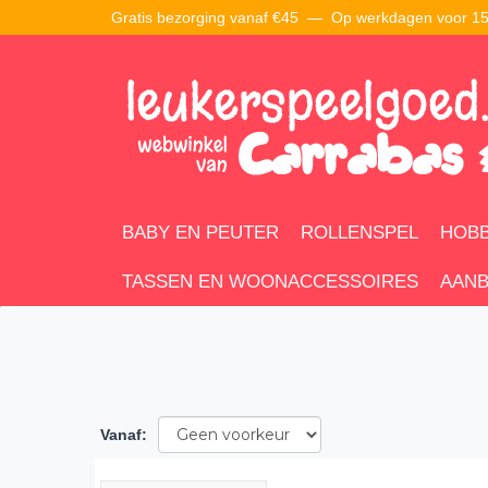
Gratis bezorging vanaf €45 —
Op werkdagen voor 15:
BABY EN PEUTER
ROLLENSPEL
HOBB
TASSEN EN WOONACCESSOIRES
AANB
Vanaf
: