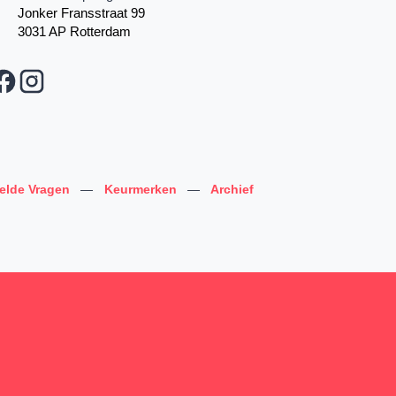
Jonker Fransstraat 99
3031 AP Rotterdam
telde Vragen
—
Keurmerken
—
Archief