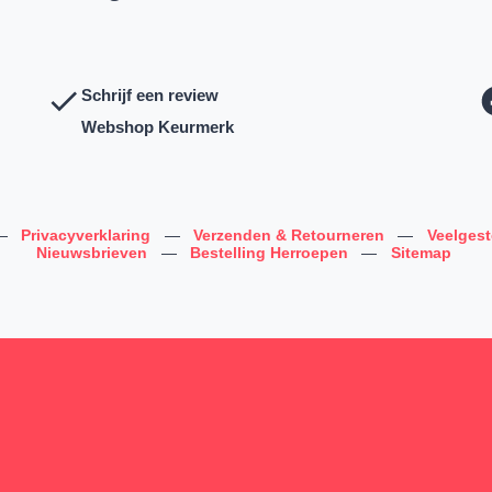
Schrijf een review
Webshop Keurmerk
—
Privacyverklaring
—
Verzenden & Retourneren
—
Veelges
Nieuwsbrieven
—
Bestelling Herroepen
—
Sitemap