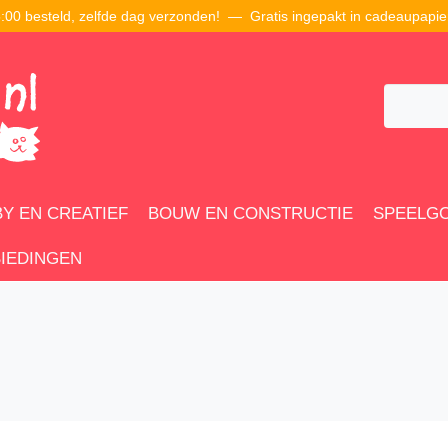
00 besteld, zelfde dag verzonden! — Gratis ingepakt in cadeaupapie
Y EN CREATIEF
BOUW EN CONSTRUCTIE
SPEELG
IEDINGEN