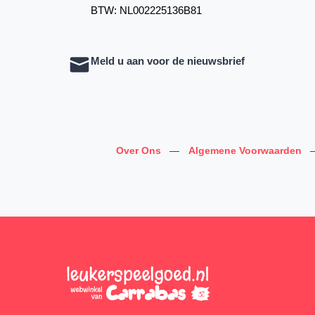
BTW: NL002225136B81
Meld u aan voor de nieuwsbrief
Over Ons
—
Algemene Voorwaarden