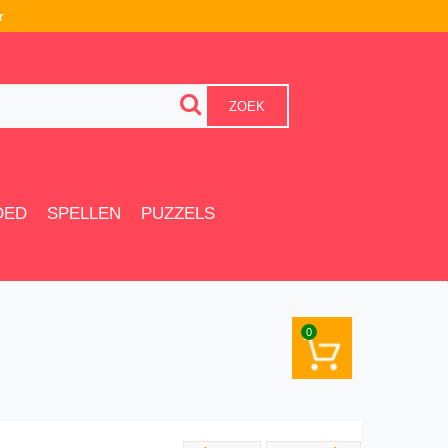
r
ZOEK
OED
SPELLEN
PUZZELS
0