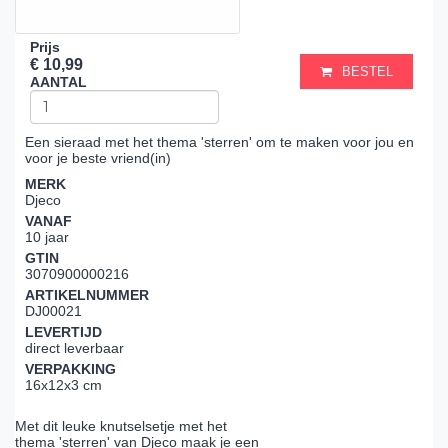
Prijs
€ 10,99
BESTEL
AANTAL
Een sieraad met het thema 'sterren' om te maken voor jou en
voor je beste vriend(in)
MERK
Djeco
VANAF
10 jaar
GTIN
3070900000216
ARTIKELNUMMER
DJ00021
LEVERTIJD
direct leverbaar
VERPAKKING
16x12x3 cm
Met dit leuke knutselsetje met het
thema 'sterren' van Djeco maak je een