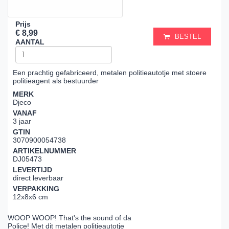
Prijs
€ 8,99
BESTEL
AANTAL
Een prachtig gefabriceerd, metalen politieautotje met stoere
politieagent als bestuurder
MERK
Djeco
VANAF
3 jaar
GTIN
3070900054738
ARTIKELNUMMER
DJ05473
LEVERTIJD
direct leverbaar
VERPAKKING
12x8x6 cm
WOOP WOOP! That's the sound of da
Police! Met dit metalen politieautotje