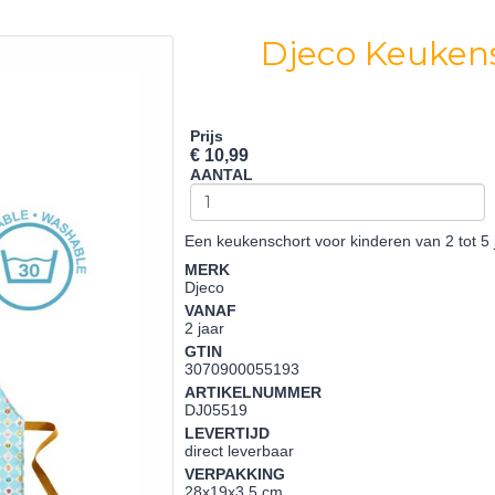
Djeco Keukens
Prijs
€ 10,99
AANTAL
Een keukenschort voor kinderen van 2 tot 5 j
MERK
Djeco
VANAF
2 jaar
GTIN
3070900055193
ARTIKELNUMMER
DJ05519
LEVERTIJD
direct leverbaar
VERPAKKING
28x19x3,5 cm