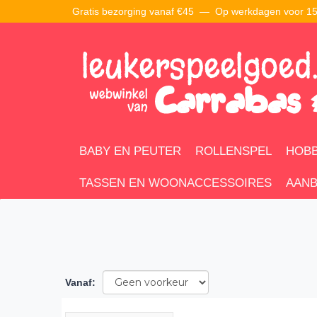
Gratis bezorging vanaf €45 —
Op werkdagen voor 15:
BABY EN PEUTER
ROLLENSPEL
HOBB
TASSEN EN WOONACCESSOIRES
AANB
Vanaf
: