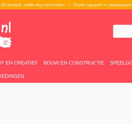
00 besteld, zelfde dag verzonden! — Gratis ingepakt in cadeaupapie
Y EN CREATIEF
BOUW EN CONSTRUCTIE
SPEELG
IEDINGEN