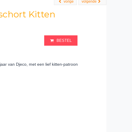
vorige
volgende
chort Kitten
BESTEL
aar van Djeco, met een lief kitten-patroon