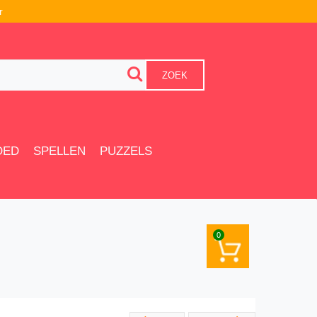
r
ZOEK
OED
SPELLEN
PUZZELS
0