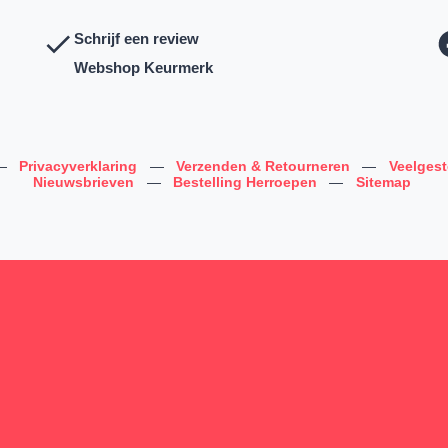
Schrijf een review
Webshop Keurmerk
—
Privacyverklaring
—
Verzenden & Retourneren
—
Veelges
Nieuwsbrieven
—
Bestelling Herroepen
—
Sitemap