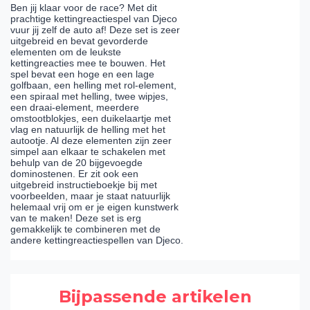
Ben jij klaar voor de race? Met dit
prachtige kettingreactiespel van Djeco
vuur jij zelf de auto af! Deze set is zeer
uitgebreid en bevat gevorderde
elementen om de leukste
kettingreacties mee te bouwen. Het
spel bevat een hoge en een lage
golfbaan, een helling met rol-element,
een spiraal met helling, twee wipjes,
een draai-element, meerdere
omstootblokjes, een duikelaartje met
vlag en natuurlijk de helling met het
autootje. Al deze elementen zijn zeer
simpel aan elkaar te schakelen met
behulp van de 20 bijgevoegde
dominostenen. Er zit ook een
uitgebreid instructieboekje bij met
voorbeelden, maar je staat natuurlijk
helemaal vrij om er je eigen kunstwerk
van te maken! Deze set is erg
gemakkelijk te combineren met de
andere kettingreactiespellen van Djeco.
Bijpassende artikelen