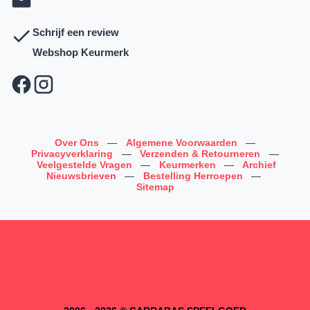
Schrijf een review
Webshop Keurmerk
Over Ons
—
Algemene Voorwaarden
—
Privacyverklaring
—
Verzenden & Retourneren
—
Veelgestelde Vragen
—
Keurmerken
—
Archief
Nieuwsbrieven
—
Bestelling Herroepen
—
Sitemap