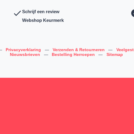
Schrijf een review
Webshop Keurmerk
—
Privacyverklaring
—
Verzenden & Retourneren
—
Veelges
Nieuwsbrieven
—
Bestelling Herroepen
—
Sitemap