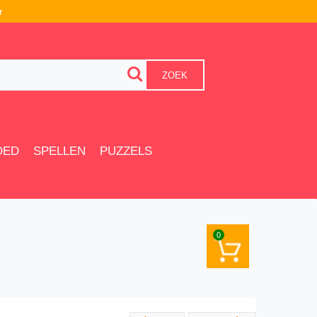
r
ZOEK
OED
SPELLEN
PUZZELS
0