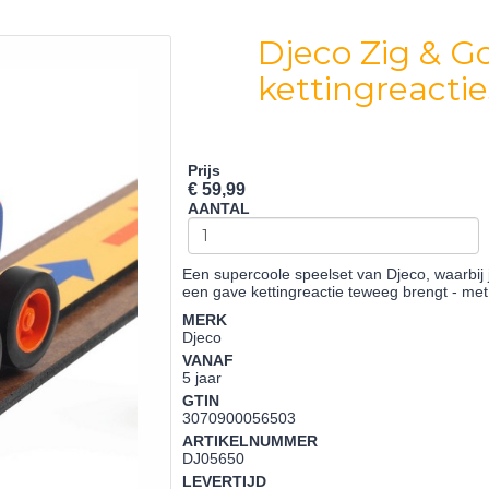
Djeco Zig & Go
kettingreacti
Prijs
€ 59,99
AANTAL
Een supercoole speelset van Djeco, waarbij
een gave kettingreactie teweeg brengt - me
MERK
Djeco
VANAF
5 jaar
GTIN
3070900056503
ARTIKELNUMMER
DJ05650
LEVERTIJD