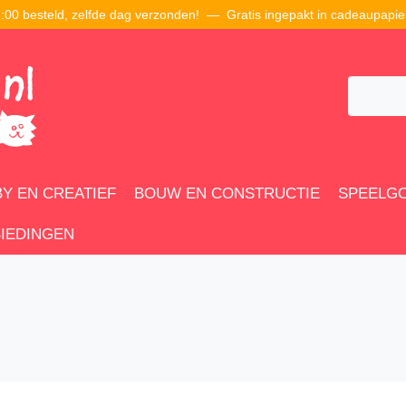
00 besteld, zelfde dag verzonden! — Gratis ingepakt in cadeaupapie
Y EN CREATIEF
BOUW EN CONSTRUCTIE
SPEELG
IEDINGEN