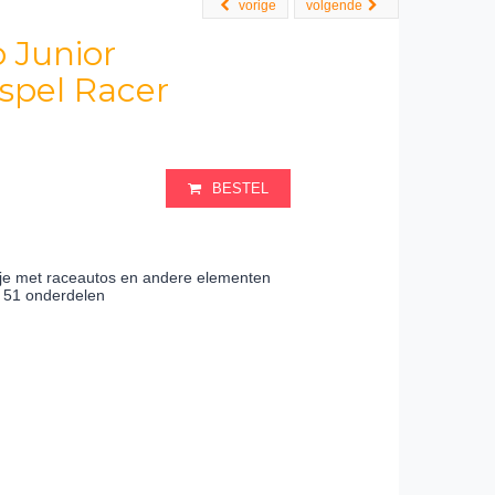
vorige
volgende
 Junior
espel Racer
BESTEL
 je met raceautos en andere elementen
t 51 onderdelen