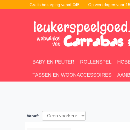
Gratis bezorging vanaf €45 —
Op werkdagen voor 15:
BABY EN PEUTER
ROLLENSPEL
HOBB
TASSEN EN WOONACCESSOIRES
AANB
Vanaf
: