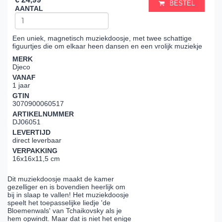
BESTEL
AANTAL
Een uniek, magnetisch muziekdoosje, met twee schattige
figuurtjes die om elkaar heen dansen en een vrolijk muziekje
MERK
Djeco
VANAF
1 jaar
GTIN
3070900060517
ARTIKELNUMMER
DJ06051
LEVERTIJD
direct leverbaar
VERPAKKING
16x16x11,5 cm
Dit muziekdoosje maakt de kamer
gezelliger en is bovendien heerlijk om
bij in slaap te vallen! Het muziekdoosje
speelt het toepasselijke liedje 'de
Bloemenwals' van Tchaikovsky als je
hem opwindt. Maar dat is niet het enige