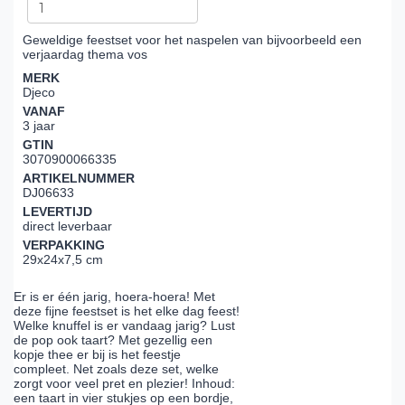
Geweldige feestset voor het naspelen van bijvoorbeeld een
verjaardag thema vos
MERK
Djeco
VANAF
3 jaar
GTIN
3070900066335
ARTIKELNUMMER
DJ06633
LEVERTIJD
direct leverbaar
VERPAKKING
29x24x7,5 cm
Er is er één jarig, hoera-hoera! Met
deze fijne feestset is het elke dag feest!
Welke knuffel is er vandaag jarig? Lust
de pop ook taart? Met gezellig een
kopje thee er bij is het feestje
compleet. Net zoals deze set, welke
zorgt voor veel pret en plezier! Inhoud:
een taart in vier stukjes op een bordje,