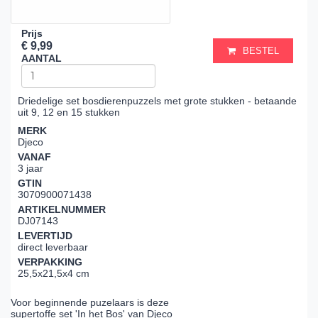
Prijs
€ 9,99
BESTEL
AANTAL
Driedelige set bosdierenpuzzels met grote stukken - betaande
uit 9, 12 en 15 stukken
MERK
Djeco
VANAF
3 jaar
GTIN
3070900071438
ARTIKELNUMMER
DJ07143
LEVERTIJD
direct leverbaar
VERPAKKING
25,5x21,5x4 cm
Voor beginnende puzelaars is deze
supertoffe set 'In het Bos' van Djeco