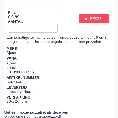
Prijs
€ 9,99
BESTEL
AANTAL
Een schattige set van 3 verschillende puzzels, met 4, 6 en 9
stukjes, om voor het eerst uitgebreid te kunnen puzzelen
MERK
Djeco
VANAF
2 jaar
GTIN
3070900071445
ARTIKELNUMMER
DJ07144
LEVERTIJD
direct leverbaar
VERPAKKING
26x22x4 cm
Met een mooie puzzelset als deze ben
je voorlopig nog niet uitgepuzzeld!